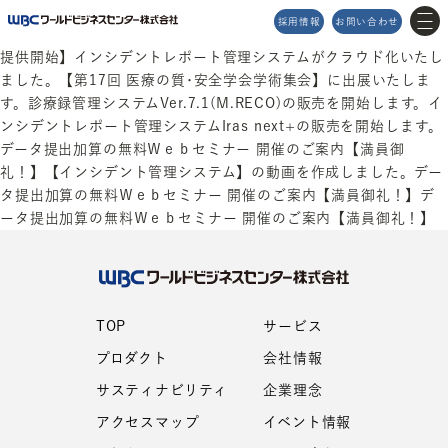
学生スタッフ管理システム「スタマネ」の紹介動画を公開いたしま
採用情報
お問い合わせ
した。【学生スタッフ管理システム スタマネのクラウドサービス
提供開始】インシデントレポート管理システムがクラウド化いたし
ました。【第17回 医療の質･安全学会学術集会】に出展いたしま
す。診療録管理システムVer.7.1(M.RECO)の販売を開始します。イ
ンシデントレポート管理システムIras next+の販売を開始します。
MENU
データ提出加算の無料Ｗｅｂセミナー 開催のご案内【満員御
メニュー
礼！】【インシデント管理システム】の動画を作成しました。デー
タ提出加算の無料Ｗｅｂセミナー 開催のご案内【満員御礼！】デ
ータ提出加算の無料Ｗｅｂセミナー 開催のご案内【満員御礼！】
TOP
企業理念
サービス
アクセスマップ
プロダクト
イベント情報
Topics
2026/04/03
STNet高松データセンター（Powerico）の導入事例として、弊社サービスのインタビュー記事が掲載されました。
会社情報
お知らせ
サスティナビリティ
お問い合わせ
TOP
サービス
プロダクト
会社情報
サスティナビリティ
企業理念
アクセスマップ
イベント情報