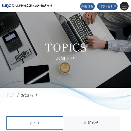
採用情報
お問い合わせ
MENU
T
O
P
I
C
S
メニュー
お知らせ
TOP
企業理念
サービス
アクセスマップ
プロダクト
イベント情報
Topics
2026/04/03
STNet高松データセンター（Powerico）の導入事例として、弊社サービスのインタビュー記事が掲載されました。
会社情報
お知らせ
サスティナビリティ
お問い合わせ
TOP
/ お知らせ
すべて
お知らせ