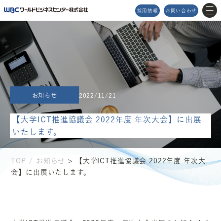
採用情報
お問い合わせ
MENU
メニュー
お知らせ
2022/11/21
TOP
企業理念
【大学ICT推進協議会 2022年度 年次大会】に出展
サービス
アクセスマップ
いたします。
プロダクト
イベント情報
Topics
2026/04/03
STNet高松データセンター（Powerico）の導入事例として、弊社サービスのインタビュー記事が掲載されました。
会社情報
お知らせ
サスティナビリティ
お問い合わせ
TOP
お知らせ
> 【大学ICT推進協議会 2022年度 年次大
会】に出展いたします。