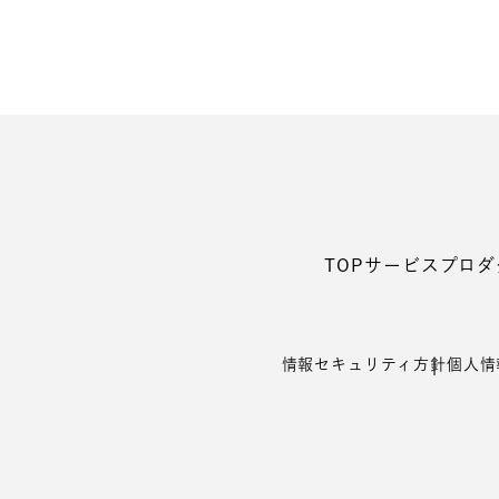
TOP
サービス
プロダ
情報セキュリティ⽅針
個⼈情