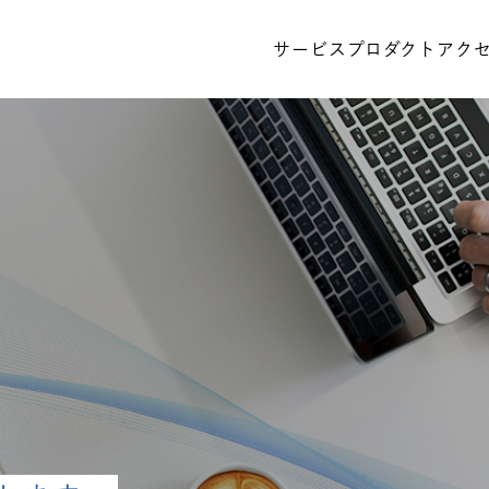
サービス
プロダクト
アク
MEN
メニュー
TOP
サービス
プロダク
Topics
2026/04/
会社情報
サスティ