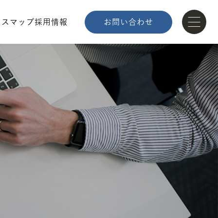
セスマップ
採用情報
お問い合わせ
U
企業理念
アクセスマップ
ト
イベント情報
03
STNet高松データセンター（Powerico）の導入事例として、弊社サービスのインタビュー記事が掲載されました。
お知らせ
ナビリティ
お問い合わせ