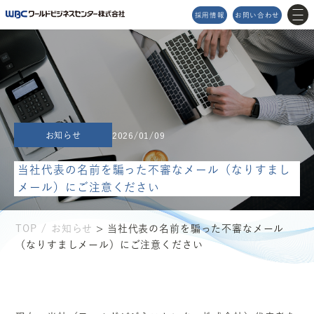
採用情報
お問い合わせ
MENU
メニュー
お知らせ
2026/01/09
TOP
企業理念
当社代表の名前を騙った不審なメール（なりすまし
サービス
アクセスマップ
メール）にご注意ください
プロダクト
イベント情報
Topics
2026/04/03
STNet高松データセンター（Powerico）の導入事例として、弊社サービスのインタビュー記事が掲載されました。
会社情報
お知らせ
サスティナビリティ
お問い合わせ
TOP
お知らせ
> 当社代表の名前を騙った不審なメール
（なりすましメール）にご注意ください