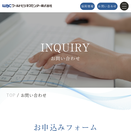
採用情報
お問い合わせ
MENU
I
N
Q
U
I
R
Y
メニュー
お問い合わせ
TOP
企業理念
サービス
アクセスマップ
プロダクト
イベント情報
Topics
2026/04/03
STNet高松データセンター（Powerico）の導入事例として、弊社サービスのインタビュー記事が掲載されました。
会社情報
お知らせ
サスティナビリティ
お問い合わせ
TOP
/ お問い合わせ
お申込みフォーム